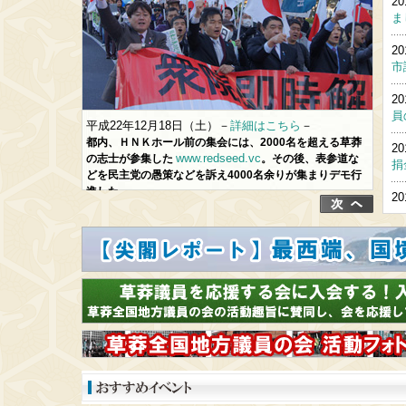
平成22年12月18日（土）－
詳細はこちら
－
平成
都内、ＨＮＫホール前の集会には、2000名を超える草莽
「民
www.redseed.vc
の志士が参集した
。その後、表参道な
囲」
どを民主党の愚策などを訴え4000名余りが集まりデモ行
し、
進した。