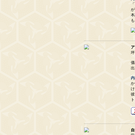
「
が
本
も
ア
坪
価
出
内
か
け
彼
ト
自