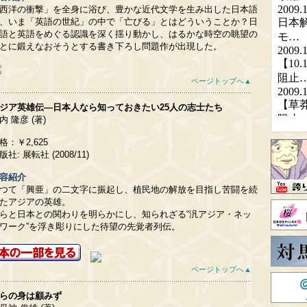
西洋の衝撃」を全身に浴び、豊かな近代文学を生み出した日本語
、いま「英語の世紀」の中で「亡びる」とはどういうことか？日
語と英語をめぐる認識を深く揺り動かし、はるかな時空の眺望の
とに鍛えなおそうとする書き下ろし問題作が出現した。
ページトップへ▲
ジア英雄伝―日本人なら知っておきたい25人の志士たち
内 隆彦 (著)
格：￥2,625
版社: 展転社 (2008/11)
容紹介
つて「興亜」の二文字に振起し、植民地の解放を目指し苦闘を続
たアジアの英雄。
らと日本との関わりを明らかにし、知られざる“汎アジア・ネッ
ワーク”を浮き彫りにした待望の先覚者列伝。
ページトップへ▲
らの身は顧みず