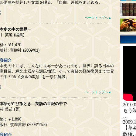
ル歪曲を批判した文章を綴る。『自由』連載をまとめる。
ページトップへ▲
本史の中の世界一
中 英道 (編集)
格：￥1,470
版社: 育鵬社 (2009/01)
容紹介
本史の中には、こんなに世界一があったのか。世界に誇る日本の
産目録。縄文土器から源氏物語、そして奇跡の戦後復興まで世界
の中の“金メダル”50項目を一挙に解説。
ページトップへ▲
本語が亡びるとき―英語の世紀の中で
村 美苗 (著)
格：￥1,890
版社: 筑摩書房 (2008/11/5)
容紹介