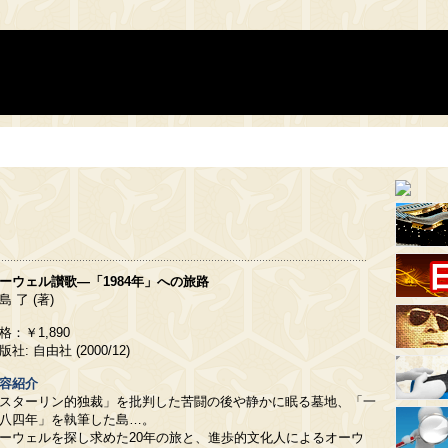
ーウェル讃歌―「1984年」への旅路
島 了 (著)
格：￥1,890
版社: 自由社 (2000/12)
容紹介
スターリン的独裁」を批判した苦闘の後や静かに眠る墓地、「一
八四年」を執筆した島…。
ーウェルを探し求めた20年の旅と、進歩的文化人によるオーウ