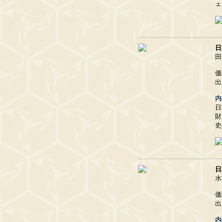
ェ
日
田
価
出
内
日
財
史
日
水
価
出
内