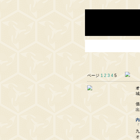
ページ
1
2
3
4
5
オ
城
価
出
内
「
九
オ