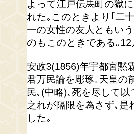
よって江戸伝馬町の獄に
れた｡このときより｢二
一の女性の友人ともいう
のもこのときである｡12
安政3(1856)年宇都
君万民論を彫琢｡天皇の
民､(中略)､死を尽して
之れが隔限を為さず､是
した｡