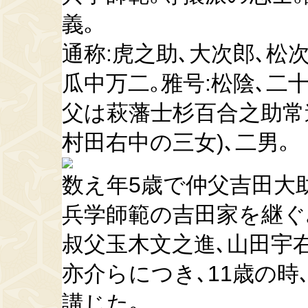
義｡
通称:虎之助､大次郎､松次
瓜中万二｡雅号:松陰､二
父は萩藩士杉百合之助常
村田右中の三女)､二男｡
数え年5歳で仲父吉田大
兵学師範の吉田家を継ぐ
叔父玉木文之進､山田宇
亦介らにつき､11歳の時
講じた｡