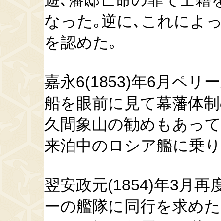
遊､藩邸亡命の罪で士籍を
なった｡逆に､これによ
を認めた｡
嘉永6(1853)年6月ペ
船を眼前に見て幕藩体制
久間象山の勧めもあって
来泊中のロシア艦に乗り
翌安政元(1854)年3
ーの艦隊に同行を求めた