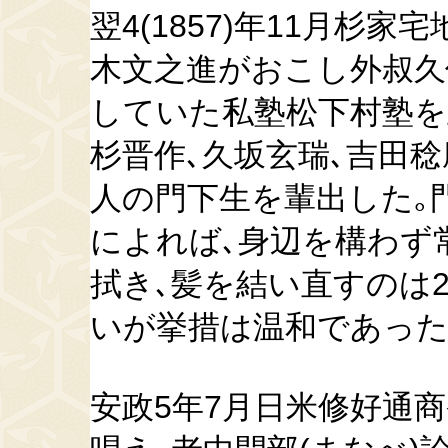
翌4(1857)年11月杉
木文之進がおこし外叔久
していた私塾松下村塾を
杉晋作､久坂玄瑞､吉田稔
人の門下生を輩出した｡
によれば､身辺を構わず
拭き､髪を結い直すのは2
いが挙措は温和であった
安政5年7月日米修好通