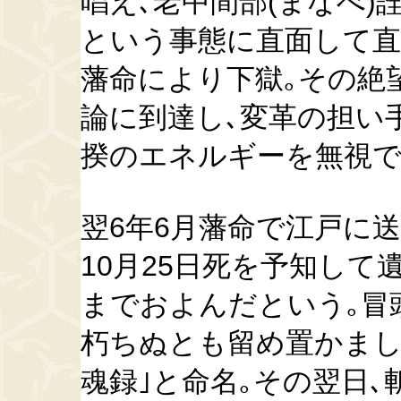
唱え､老中間部(まなべ)
という事態に直面して直
藩命により下獄｡その絶
論に到達し､変革の担い
揆のエネルギーを無視で
翌6年6月藩命で江戸に
10月25日死を予知して
までおよんだという｡冒
朽ちぬとも留め置かまし
魂録｣と命名｡その翌日､