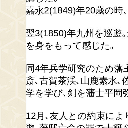
嘉永2(1849)年20歳の
翌3(1850)年九州を
を身をもって感じた｡
同4年兵学研究のため藩
斎､古賀茶渓､山鹿素水､
学を学び､剣を藩士平岡
12月､友人との約束に