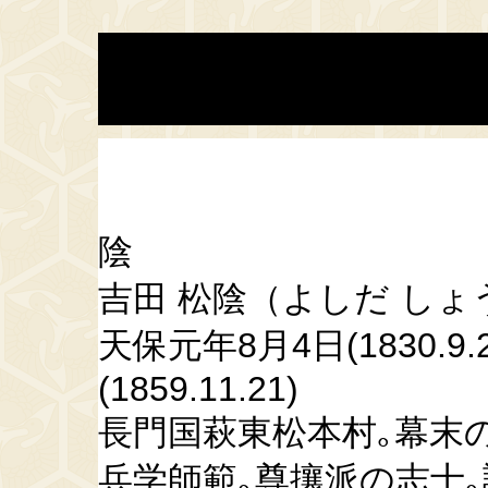
陰
吉田 松陰（よしだ しょ
天保元年8月4日(1830.9
(1859.11.21)
長門国萩東松本村｡幕末の
兵学師範｡尊攘派の志士｡諱