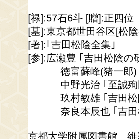
[禄]:57石6斗 [贈]:正四位
[墓]:東京都世田谷区[松陰
[著]:｢吉田松陰全集｣
[参]:広瀬豊 ｢吉田松陰の
徳富蘇峰(猪一郎) ｢
中野光治 ｢至誠殉国
玖村敏雄 ｢吉田松
奈良本辰也 ｢吉田
京都大学附属図書館 維